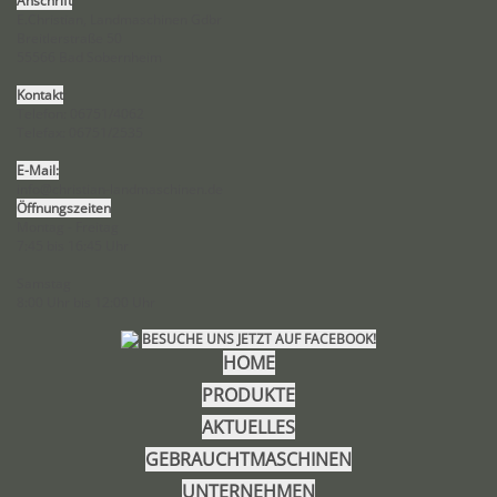
Anschrift
:
E.Christian, Landmaschinen Gdbr
Breitlerstraße 50
55566 Bad Sobernheim
Kontakt
:
Telefon: 06751/4062
Telefax: 06751/2535
E-Mail:
info@christian-landmaschinen.de
Öffnungszeiten
Montag - Freitag
7:45 bis 16:45 Uhr
Samstag
8:00 Uhr bis 12:00 Uhr
BESUCHE UNS JETZT AUF FACEBOOK!
HOME
PRODUKTE
AKTUELLES
GEBRAUCHTMASCHINEN
UNTERNEHMEN