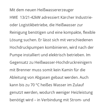
Montag
-
Mit dem neuen Heißwassererzeuger
Freitag
7:45
HWE 13/21-42kW adressiert Kärcher Industrie-
bis
16:45
oder Logistikbetriebe, die Heißwasser zur
Uhr
Reinigung benötigen und eine kompakte, flexible
Samstag
8:00
Lösung suchen. Er lässt sich mit verschiedenen
Uhr
bis
Hochdruckpumpen kombinieren, wird nach der
12:00
Pumpe installiert und elektrisch betrieben. Im
Uhr
Gegensatz zu Heißwasser-Hochdruckreinigern
BESUCHE
mit Brenner muss somit kein Kamin für die
UNS
Ableitung von Abgasen gebaut werden. Auch
JETZT
AUF
kann bis zu 70 °C heißes Wasser im Zulauf
FACEBOOK!
{module
genutzt werden, wodurch weniger Heizleistung
178}
benötigt wird – in Verbindung mit Strom- und