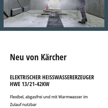
Anschrift
:
E.Christian,
Landmaschinen
Gdbr
Breitlerstraße
50
55566
Neu von Kärcher
Bad
Sobernheim
Kontakt
:
Telefon:
06751/4062
ELEKTRISCHER HEISSWASSERERZEUGER H
Telefax:
WE 13/21-42KW
06751/2535
E-
Mail:
Flexibel, abgasfrei und mit Warmwasser im
info@christian-
landmaschinen.de
Zulauf nutzbar
Öffnungszeiten